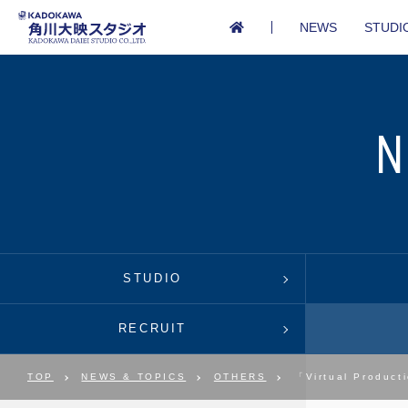
NEWS
STUDI
STUDIO
RECRUIT
TOP
NEWS & TOPICS
OTHERS
「Virtual Produ