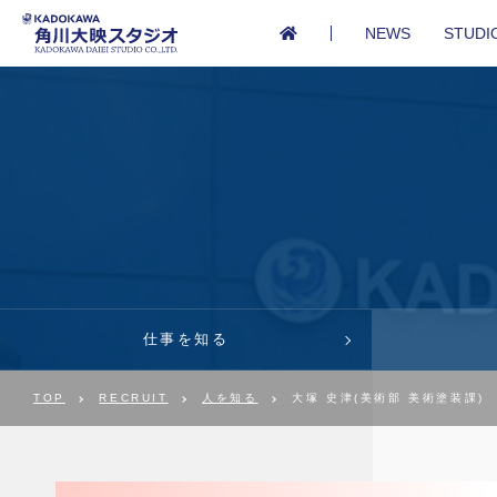
NEWS
STUDI
仕事を知る
TOP
RECRUIT
人を知る
大塚 史津(美術部 美術塗装課)