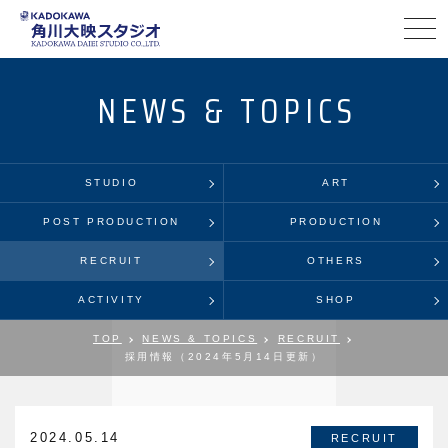
NEWS & TOPICS
STUDIO
ART
POST PRODUCTION
PRODUCTION
RECRUIT
OTHERS
ACTIVITY
SHOP
TOP
NEWS & TOPICS
RECRUIT
採用情報（2024年5月14日更新）
2024.05.14
RECRUIT