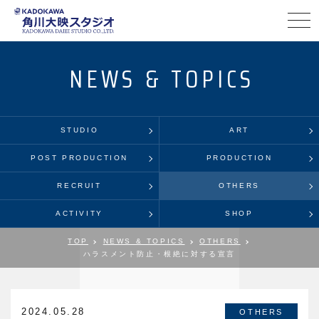
NEWS & TOPICS
STUDIO
ART
POST PRODUCTION
PRODUCTION
RECRUIT
OTHERS
ACTIVITY
SHOP
TOP
NEWS & TOPICS
OTHERS
ハラスメント防止・根絶に対する宣言
2024.05.28
OTHERS