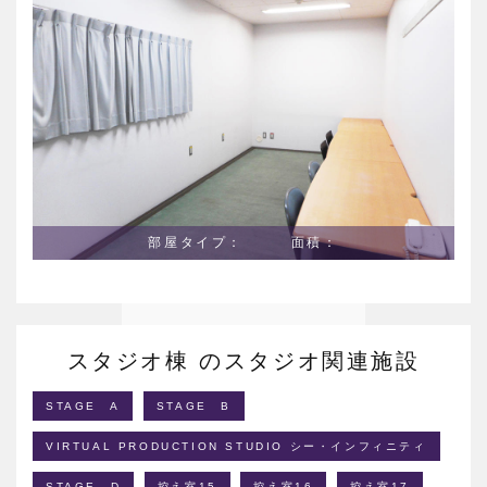
部屋タイプ： 面積：
スタジオ棟 のスタジオ関連施設
STAGE A
STAGE B
VIRTUAL PRODUCTION STUDIO シー・インフィニティ
STAGE D
控え室15
控え室16
控え室17