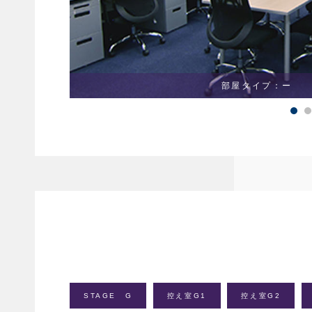
部屋タイプ：ー 
STAGE G
控え室G1
控え室G2