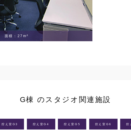
面積：27m²
G棟 のスタジオ関連施設
控え室G3
控え室G4
控え室G5
控え室G6
控