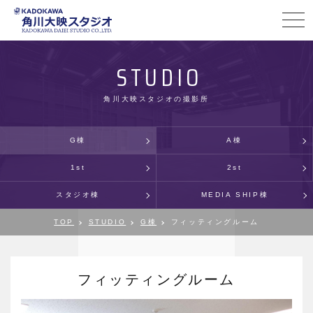
STUDIO
角川大映スタジオの撮影所
G棟
A棟
1st
2st
スタジオ棟
MEDIA SHIP棟
TOP
STUDIO
G棟
フィッティングルーム
フィッティングルーム